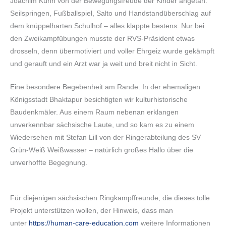
Joachim Kühn von der Bewegungsfreude der Kinder angetan.
Seilspringen, Fußballspiel, Salto und Handstandüberschlag auf
dem knüppelharten Schulhof – alles klappte bestens. Nur bei
den Zweikampfübungen musste der RVS-Präsident etwas
drosseln, denn übermotiviert und voller Ehrgeiz wurde gekämpft
und gerauft und ein Arzt war ja weit und breit nicht in Sicht.
Eine besondere Begebenheit am Rande: In der ehemaligen
Königsstadt Bhaktapur besichtigten wir kulturhistorische
Baudenkmäler. Aus einem Raum nebenan erklangen
unverkennbar sächsische Laute, und so kam es zu einem
Wiedersehen mit Stefan Lill von der Ringerabteilung des SV
Grün-Weiß Weißwasser – natürlich großes Hallo über die
unverhoffte Begegnung.
Für diejenigen sächsischen Ringkampffreunde, die dieses tolle
Projekt unterstützen wollen, der Hinweis, dass man
unter
https://human-care-education.com
weitere Informationen