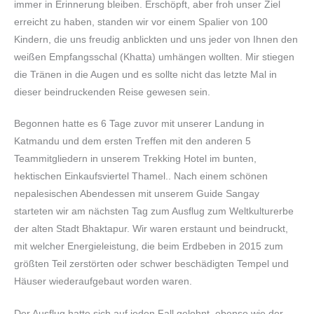
immer in Erinnerung bleiben. Erschöpft, aber froh unser Ziel
erreicht zu haben, standen wir vor einem Spalier von 100
Kindern, die uns freudig anblickten und uns jeder von Ihnen den
weißen Empfangsschal (Khatta) umhängen wollten. Mir stiegen
die Tränen in die Augen und es sollte nicht das letzte Mal in
dieser beindruckenden Reise gewesen sein.
Begonnen hatte es 6 Tage zuvor mit unserer Landung in
Katmandu und dem ersten Treffen mit den anderen 5
Teammitgliedern in unserem Trekking Hotel im bunten,
hektischen Einkaufsviertel Thamel.. Nach einem schönen
nepalesischen Abendessen mit unserem Guide Sangay
starteten wir am nächsten Tag zum Ausflug zum Weltkulturerbe
der alten Stadt Bhaktapur. Wir waren erstaunt und beindruckt,
mit welcher Energieleistung, die beim Erdbeben in 2015 zum
größten Teil zerstörten oder schwer beschädigten Tempel und
Häuser wiederaufgebaut worden waren.
Der Ausflug hatte sich auf jeden Fall gelohnt, ebenso wie der